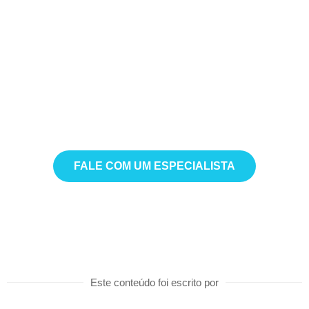
Vamos impulsionar a
produtividade da sua empresa?
Deixe nossos especialistas ajudá-lo a explorar
as melhores soluções de automação para o seu
negócio.
FALE COM UM ESPECIALISTA
Este conteúdo foi escrito por