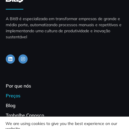
A Biti9 é especializada em transformar empresas de grande e
médio porte, automatizando processos manuais e repetitivos e
implementando uma cultura de produtividade e inovação
sustentável
Por que nós
Preços
Blog
Trabalhe Conosco
We are using cookies to give you the best experience on our
Política de privacidade
website.