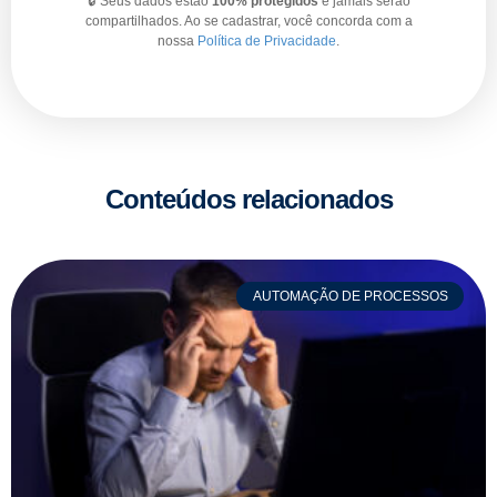
🔒 Seus dados estão
100% protegidos
e jamais serão
compartilhados. Ao se cadastrar, você concorda com a
nossa
Política de Privacidade
.
Conteúdos relacionados
AUTOMAÇÃO DE PROCESSOS