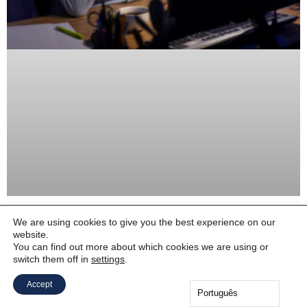
We are using cookies to give you the best experience on our
10 erros mais comuns em gerenciamento
website.
de projetos de TI
You can find out more about which cookies we are using or
switch them off in
settings
.
A demanda por projetos em TI aumenta cada vez mais,
Accept
principalmente graças à hiperconectividade dos dias atuais.
Português
Contudo, o excesso de demanda jamais pode ser desculpa