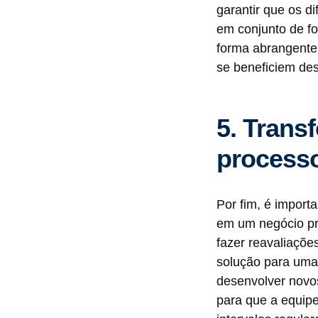
garantir que os d
em conjunto de fo
forma abrangente,
se beneficiem de
5. Trans
processo
Por fim, é import
em um negócio pre
fazer reavaliaçõ
solução para uma 
desenvolver novos
para que a equipe