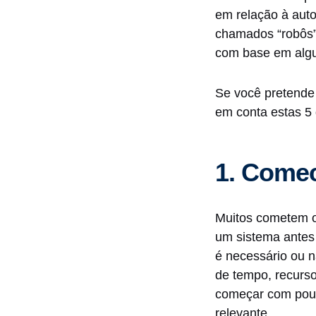
em relação à aut
chamados “robôs”
com base em algun
Se você pretende
em conta estas 5 
1. Come
Muitos cometem o 
um sistema antes 
é necessário ou n
de tempo, recurso
começar com pouc
relevante.