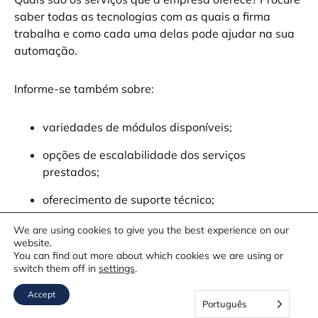
saber todas as tecnologias com as quais a firma
trabalha e como cada uma delas pode ajudar na sua
automação.
Informe-se também sobre:
variedades de módulos disponíveis;
opções de escalabilidade dos serviços
prestados;
oferecimento de suporte técnico;
realização de manutenção periódica;
We are using cookies to give you the best experience on our
website.
possíveis economias oferecidas por meio da
You can find out more about which cookies we are using or
switch them off in
settings
.
prestação de serviços específicos ou
personalizados de acordo com a sua
Accept
Português
necessidade.